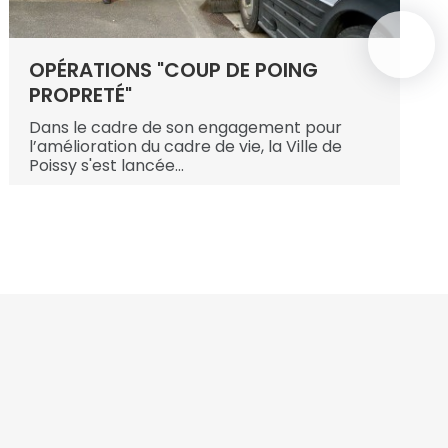
OPÉRATIONS "COUP DE POING
CO
PROPRETÉ"
ES
Dans le cadre de son engagement pour
Jol
l’amélioration du cadre de vie, la Ville de
au 
Poissy s'est lancée...
du P